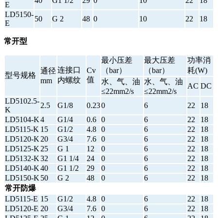
40
G1 1/2
29
0
10
22
18
E
LD5150-
50
G 2
48
0
10
22
18
E
常开型
最小压差
最大压差
功率消
连接口
Cv
（bar）
（bar）
耗(W)
通径
型号规格
值
内螺纹
mm
水、气、油
水、气、油
AC
DC
≤22mm2/s
≤22mm2/s
LD5102.5-
2.5
G1/8
0.23
0
6
22
18
K
LD5104-K
4
G1/4
0.6
0
6
22
18
LD5115-K
15
G1/2
4.8
0
6
22
18
LD5120-K
20
G3/4
7.6
0
6
22
18
LD5125-K
25
G 1
12
0
6
22
18
LD5132-K
32
G1 1/4
24
0
6
22
18
LD5140-K
40
G1 1/2
29
0
6
22
18
LD5150-K
50
G 2
48
0
6
22
18
常开防爆
LD5115-E
15
G1/2
4.8
0
6
22
18
LD5120-E
20
G3/4
7.6
0
6
22
18