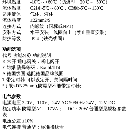
环境温度 -10℃～+60℃（防爆型－20℃～+50℃）
流体温度 C2组:-5℃～80℃，C3组:-5℃～130℃
适用流体 气体、液体
流体粘度 ≤22mm2/S
连接方式 内螺纹（国标或NPT)
安装方式 水平安装，线圈向上（禁止垂直安装）
防护等级 IP54（铁壳线圈）
功能选项
代号 功能名称 功能说明
K 常开 通电阀关，断电阀开
E 防爆 防爆等级：ExdbⅠ/ⅡT4
A 德国线圈 选配德国品牌线圈
T 带定时器 可以设定开、关间隔时间
* ( 限≤DN25mm ),防爆型不能带定时器;
电气参数
电源电压 220V、110V、24V AC 50/60Hz 24V、12V DC
额定功率 防爆型AC：17VA； DC：20W 普通型见规格参数
表
电压公差 ±10%
电气连接 普通型：标准接线盒