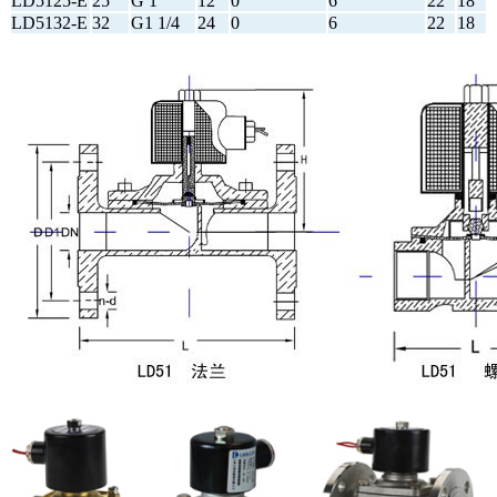
LD5125-E
25
G 1
12
0
6
22
18
LD5132-E
32
G1 1/4
24
0
6
22
18