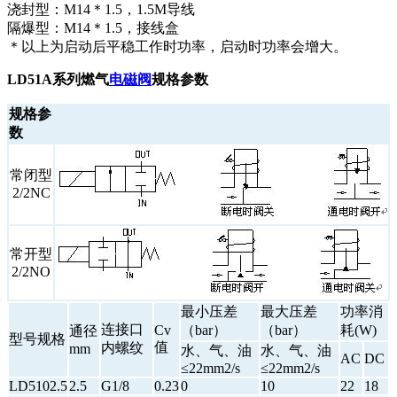
浇封型：M14＊1.5，1.5M导线
隔爆型：M14＊1.5，接线盒
＊以上为启动后平稳工作时功率，启动时功率会增大。
LD51A系列燃气
电磁阀
规格参数
规格参
数
常闭型
2/2NC
常开型
2/2NO
最小压差
最大压差
功率消
连接口
Cv
（bar）
（bar）
耗(W)
通径
型号规格
值
内螺纹
mm
水、气、油
水、气、油
AC
DC
≤22mm2/s
≤22mm2/s
LD5102.5
2.5
G1/8
0.23
0
10
22
18