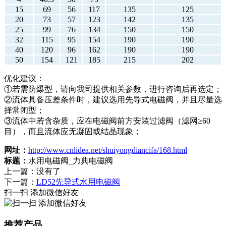
15
69
56
117
135
125
20
73
57
123
142
135
25
99
76
134
150
150
32
115
95
154
190
190
40
120
96
162
190
190
50
154
121
185
215
202
优化建议：
①若需防爆型，请向我司提供相关参数，进行咨询后再选定；
②流体具备压差条件时，建议选用先导式电磁阀，并且尽量选
择常闭型；
③流体中若含杂质，应在电磁阀前方安装过滤阀（滤网≥60
目），而且流体应无凝固或结晶现象；
网址：
http://www.cnlidea.net/shuiyongdiancifa/168.html
标题：
水用电磁阀_力典电磁阀
上一篇：没有了
下一篇：
LD52先导式水用电磁阀
扫一扫 添加微信好友
推荐产品