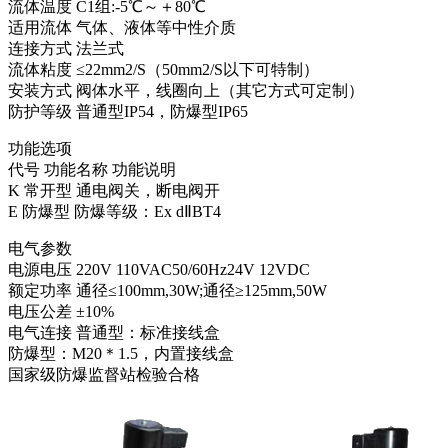
流体温度 C1组:-5℃～＋80℃
适用流体 气体、液体等中性介质
连接方式 法兰式
流体粘度 ≤22mm2/S（50mm2/S以下可特制）
安装方式 阀体水平，线圈向上（其它方式可定制）
防护等级 普通型IP54，防爆型IP65
功能选项
代号 功能名称 功能说明
K 常开型 通电阀关，断电阀开
E 防爆型 防爆等级：Ex dⅡBT4
电气参数
电源电压 220V 110VAC50/60Hz24V 12VDC
额定功率 通径≤100mm,30W;通径≥125mm,50W
电压公差 ±10%
电气连接 普通型：标准接线盒
防爆型：M20＊1.5，内置接线盒
国家级防爆监督站检验合格