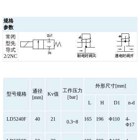
规格
参数
常闭
型先
导式
2/2NC
外形尺寸[mm]
工作压力
通径
型号规格
Kv值
［bar］
[mm]
L
H
D1
n-d
LD5240F
40
21
165
196
Φ110
4-
0.3~8
Φ17