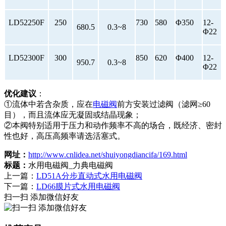
LD52250F
250
730
580
Φ350
12-
680.5
0.3~8
Φ22
LD52300F
300
850
620
Φ400
12-
950.7
0.3~8
Φ22
优化建议
：
①流体中若含杂质，应在
电磁阀
前方安装过滤阀（滤网≥60
目），而且流体应无凝固或结晶现象；
②本阀特别适用于压力和动作频率不高的场合，既经济、密封
性也好，高压高频率请选活塞式。
网址：
http://www.cnlidea.net/shuiyongdiancifa/169.html
标题：
水用电磁阀_力典电磁阀
上一篇：
LD51A分步直动式水用电磁阀
下一篇：
LD66膜片式水用电磁阀
扫一扫 添加微信好友